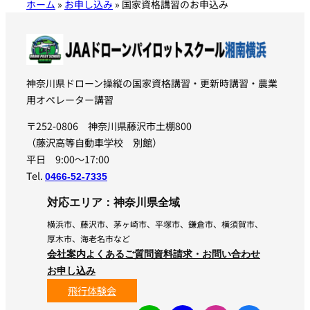
ホーム
»
お申し込み
»
国家資格講習のお申込み
神奈川県ドローン操縦の国家資格講習・更新時講習・農業
用オペレーター講習
〒252-0806 神奈川県藤沢市土棚800
（藤沢高等自動車学校 別館）
平日 9:00〜17:00
Tel.
0466-52-7335
対応エリア：神奈川県全域
横浜市、藤沢市、茅ヶ崎市、平塚市、鎌倉市、横須賀市、
厚木市、海老名市など
会社案内
よくあるご質問
資料請求・お問い合わせ
お申し込み
飛行体験会
ア
ア
ア
ア