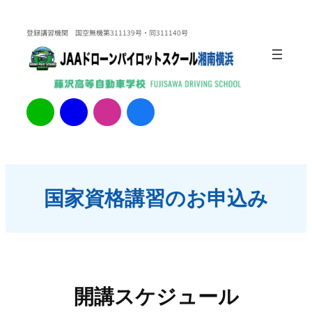
内
容
登録講習機関 国空無機第311139号・同311140号
を
ス
キ
ッ
ア
ア
ア
ア
イ
イ
イ
イ
プ
コ
コ
コ
コ
ン
ン
ン
ン
リ
リ
リ
リ
ン
ン
ン
ン
ク
ク
ク
ク
国家資格講習のお申込み
開講スケジュール