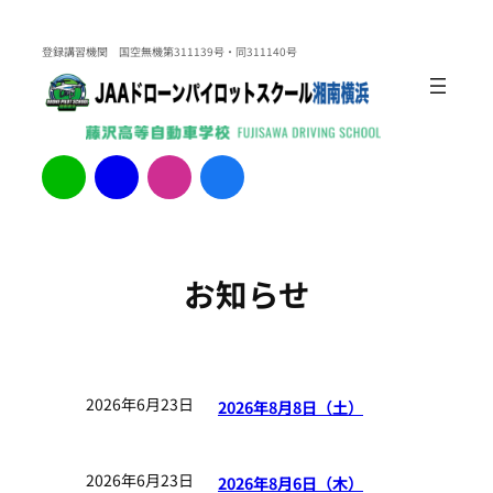
内
容
登録講習機関 国空無機第311139号・同311140号
を
ス
キ
ッ
ア
ア
ア
ア
イ
イ
イ
イ
プ
コ
コ
コ
コ
ン
ン
ン
ン
リ
リ
リ
リ
ン
ン
ン
ン
ク
ク
ク
ク
お知らせ
2026年6月23日
2026年8月8日（土）
2026年6月23日
2026年8月6日（木）