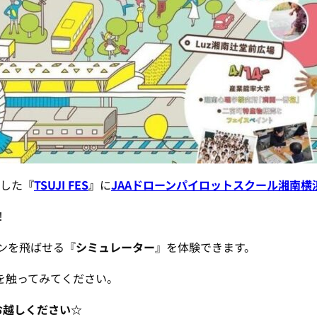
トした
『
TSUJI FES
』
に
JAAドローンパイロットスクール湘南横
！
ーンを飛ばせる『
シミュレーター
』を体験できます。
を触ってみてください。
お越しください☆