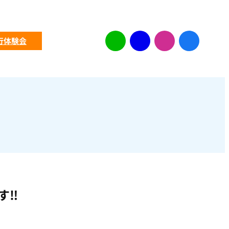
ア
ア
ア
ア
行体験会
イ
イ
イ
イ
コ
コ
コ
コ
ン
ン
ン
ン
リ
リ
リ
リ
ン
ン
ン
ン
ク
ク
ク
ク
す‼