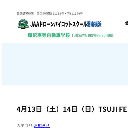
内
容
登録講習機関 国空無機第311139号・同311140号
を
ス
キ
ッ
プ
4月13日（土）14日（日）TSUJI
カテゴリ:
お知らせ