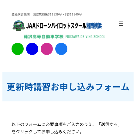
内
容
登録講習機関 国空無機第311139号・同311140号
を
ス
キ
ッ
ア
ア
ア
ア
イ
イ
イ
イ
プ
コ
コ
コ
コ
ン
ン
ン
ン
リ
リ
リ
リ
ン
ン
ン
ン
ク
ク
ク
ク
更新時講習お申し込みフォーム
以下のフォームに必要事項をご入力のうえ、「送信する」
をクリックしてお申し込みください。