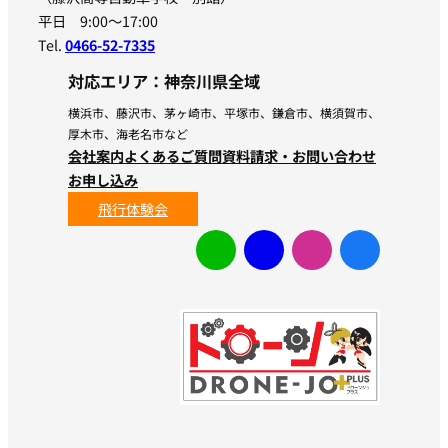
平日 9:00〜17:00
Tel.
0466-52-7335
対応エリア：神奈川県全域
横浜市、藤沢市、茅ヶ崎市、平塚市、鎌倉市、横須賀市、
厚木市、海老名市など
会社案内
よくあるご質問
資料請求・お問い合わせ
お申し込み
飛行体験会
ア
ア
ア
ア
イ
イ
イ
イ
コ
コ
コ
コ
ン
ン
ン
ン
リ
リ
リ
リ
ン
ン
ン
ン
ク
ク
ク
ク